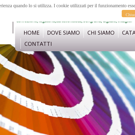
erienza quando lo si utilizza. I cookie utilizzati per il funzionamento ess
materiali e strumenti per prestampa, stampa,
Chiu
confezione, legatoria,cartellonistica, serigrafia, digitale, intaglio.
HOME
DOVE SIAMO
CHI SIAMO
CAT
CONTATTI